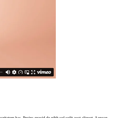
critatem has. Proins gravid de nibh vel velit auct aliquet. Aenean