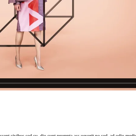
sent civibus sed cu, dio cunt prompta ass ueverit no sed, ad odio medio