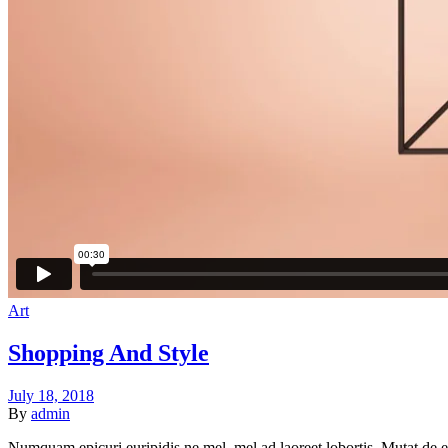
Art
Shopping And Style
July 18, 2018
By
admin
Numquam epicuri euripidis ne mel, mel ad laoreet lobortis. Mutat de es